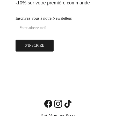
-10% sur votre première commande
Inscrivez-vous à notre Newsletters
S'INSCRIRE
contact@bigmommapizza.fr
Suivez nous sur les réseaux 
sociaux pour ne rien louper des 
aventures Momma :
Big Momma Pizza